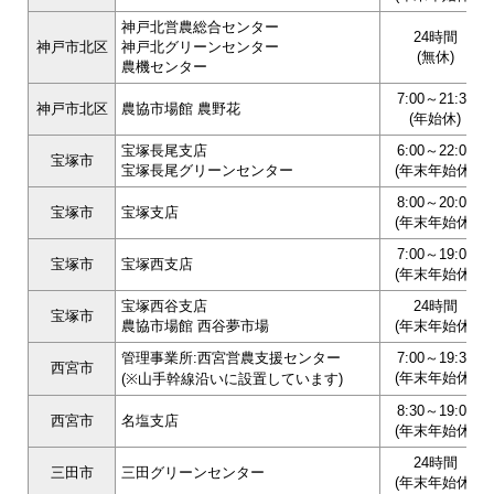
神戸北営農総合センター
24時間
神戸市北区
神戸北グリーンセンター
(無休)
農機センター
7:00～21:30
神戸市北区
農協市場館 農野花
(年始休)
宝塚長尾支店
6:00～22:00
宝塚市
宝塚長尾グリーンセンター
(年末年始休)
8:00～20:00
宝塚市
宝塚支店
(年末年始休)
7:00～19:00
宝塚市
宝塚西支店
(年末年始休)
宝塚西谷支店
24時間
宝塚市
農協市場館 西谷夢市場
(年末年始休)
管理事業所:西宮営農支援センター
7:00～19:30
西宮市
(年末年始休)
(※山手幹線沿いに設置しています)
8:30～19:00
西宮市
名塩支店
(年末年始休)
24時間
三田市
三田グリーンセンター
(年末年始休)