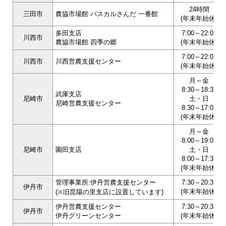
24時間
三田市
農協市場館 パスカルさんだ 一番館
(年末年始休)
多田支店
7:00～22:00
川西市
農協市場館 四季の郷
(年末年始休)
7:00～22:00
川西市
川西営農支援センター
(年末年始休)
月～金
8:30～18:30
武庫支店
尼崎市
土・日
尼崎営農支援センター
8:30～17:00
(年末年始休)
月～金
8:00～19:00
尼崎市
園田支店
土・日
8:00～17:30
(年末年始休)
管理事業所:伊丹営農支援センター
7:30～20:30
伊丹市
(年末年始休)
(※旧昆陽の里支店に設置しています)
伊丹営農支援センター
7:30～20:30
伊丹市
伊丹グリーンセンター
(年末年始休)