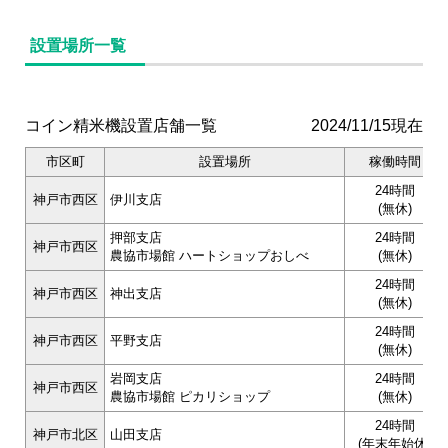
設置場所一覧
コイン精米機設置店舗一覧
2024/11/15現在
市区町
設置場所
稼働時間
24時間
神戸市西区
伊川支店
(無休)
押部支店
24時間
神戸市西区
農協市場館 ハートショップおしべ
(無休)
24時間
神戸市西区
神出支店
(無休)
24時間
神戸市西区
平野支店
(無休)
岩岡支店
24時間
神戸市西区
農協市場館 ピカリショップ
(無休)
24時間
神戸市北区
山田支店
(年末年始休)