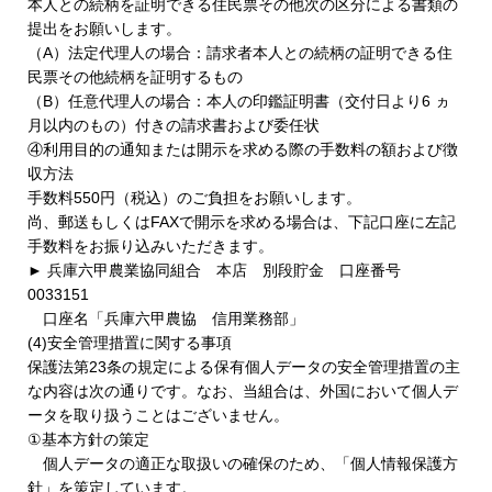
本人との続柄を証明できる住民票その他次の区分による書類の
提出をお願いします。
（A）法定代理人の場合：請求者本人との続柄の証明できる住
民票その他続柄を証明するもの
（B）任意代理人の場合：本人の印鑑証明書（交付日より6 ヵ
月以内のもの）付きの請求書および委任状
④利用目的の通知または開示を求める際の手数料の額および徴
収方法
手数料550円（税込）のご負担をお願いします。
尚、郵送もしくはFAXで開示を求める場合は、下記口座に左記
手数料をお振り込みいただきます。
► 兵庫六甲農業協同組合 本店 別段貯金 口座番号
0033151
口座名「兵庫六甲農協 信用業務部」
(4)安全管理措置に関する事項
保護法第23条の規定による保有個人データの安全管理措置の主
な内容は次の通りです。なお、当組合は、外国において個人デ
ータを取り扱うことはございません。
①基本方針の策定
個人データの適正な取扱いの確保のため、「個人情報保護方
針」を策定しています。