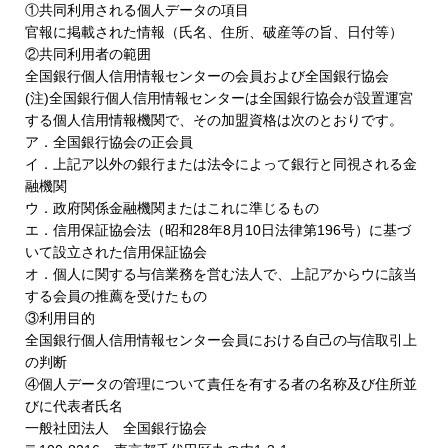
①共同利用される個人データの項目
官報に掲載された情報（氏名、住所、破産等の旨、日付等）
②共同利用者の範囲
全国銀行個人信用情報センターの会員および全国銀行協会
(注)全国銀行個人信用情報センターは全国銀行協会が設置運宮
する個人信用情報機関で、その加盟資格は次のとおりです。
ア．全国銀行協会の正会員
イ．上記ア以外の銀行または法令によって銀行と同視される金
融機関
ウ．政府関係金融機関またはこれに準じるもの
エ．信用保証協会法（昭和28年8月10日法律第196号）に基づ
いて設立された信用保証協会
オ．個人に関する与信業務を営む法人で、上記アからウに該当
する会員の推薦を受けたもの
③利用目的
全国銀行個人信用情報センター会員における自己の与信取引上
の判断
④個人データの管理について責任を有する者の名称及び住所並
びに代表者氏名
一般社団法人 全国銀行協会