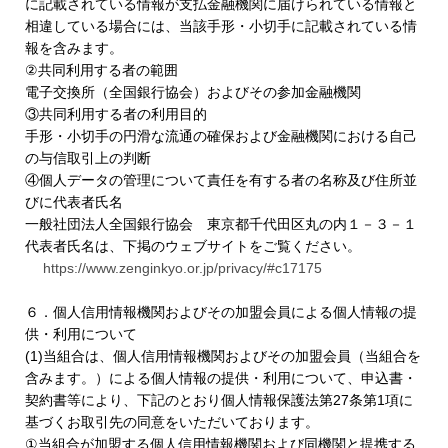
に記載されている情報が支払金融機関に届けられている情報と
相違している場合には、当該手形・小切手に記載されている情
報を含みます。
②共同利用する者の範囲
電子交換所（全国銀行協会）およびその参加金融機関
③共同利用する者の利用目的
手形・小切手の円滑な流通の確保および金融機関における自己
の与信取引上の判断
④個人データの管理について責任を有する者の名称及び住所並
びに代表者氏名
一般社団法人全国銀行協会 東京都千代田区丸の内１－３－１
代表者氏名は、下掲のウェブサイトをご覧ください。
https://www.zenginkyo.or.jp/privacy/#c17175
６．個人信用情報機関およびその加盟会員による個人情報の提
供・利用について
(1)当組合は、個人信用情報機関およびその加盟会員（当組合を
含みます。）による個人情報の提供・利用について、申込書・
契約書等により、下記のとおり個人情報保護法第27条第1項に
基づくお取引先の同意をいただいております。
①当組合が加盟する個人信用情報機関および同機関と提携する