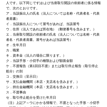
人です。以下同じです)および当座取引開設の依頼者に係る情報
で、次のとおりです。
ア．当該振出人の氏名（法人については名称・代表者名・代表
者肩書）
イ．当該振出人について屋号があれば、当該屋号
ウ．住所（法人であれば所在地）（郵便番号を含みます。）
エ．当座取引開設の依頼者の氏名（法人については名称・代表
者名・代表者肩書。屋号があれば当該屋号）
オ．生年月日
カ．職業
キ．資本金（法人の場合に限ります。）
ク．当該手形・小切手の種類および額面金額
ケ．不渡報告（第1回目不渡）または取引停止報告（取引停止
処分）の別
コ．交換日（呈示日）
サ．支払金融機関（本店・支店名を含みます。）
シ．持出金融機関（本店・支店名を含みます。）
ス．不渡事由
セ．取引停止処分を受けた年月日
（注）上記ア～ウにかかる情報で、不渡となった手形・小切手