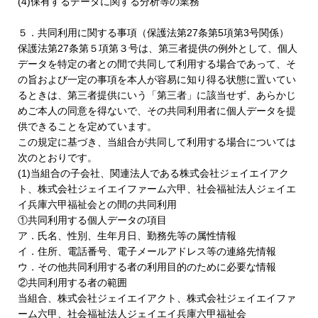
(4)保有するデータに関する分析等の業務
５．共同利用に関する事項（保護法第27条第5項第3号関係）
保護法第27条第５項第３号は、第三者提供の例外として、個人
データを特定の者との間で共同して利用する場合であって、そ
の旨および一定の事項を本人が容易に知り得る状態に置いてい
るときは、第三者提供にいう「第三者」に該当せず、あらかじ
めご本人の同意を得ないで、その共同利用者に個人データを提
供できることを定めています。
この規定に基づき、当組合が共同して利用する場合については
次のとおりです。
(1)当組合の子会社、関連法人である株式会社ジェイエイアク
ト、株式会社ジェイエイファーム六甲、社会福祉法人ジェイエ
イ兵庫六甲福祉会との間の共同利用
①共同利用する個人データの項目
ア．氏名、性別、生年月日、勤務先等の属性情報
イ．住所、電話番号、電子メールアドレス等の連絡先情報
ウ．その他共同利用する者の利用目的のために必要な情報
②共同利用する者の範囲
当組合、株式会社ジェイエイアクト、株式会社ジェイエイファ
ーム六甲、社会福祉法人ジェイエイ兵庫六甲福祉会