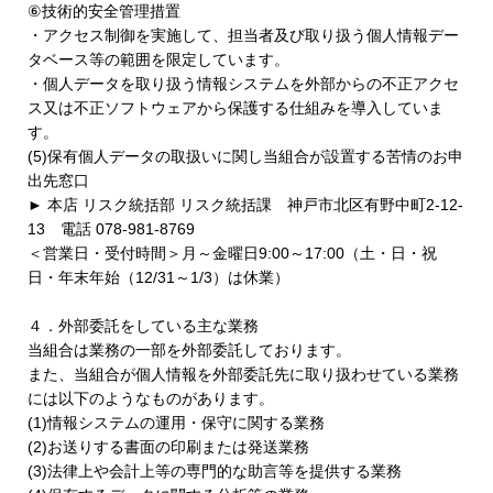
⑥技術的安全管理措置
・アクセス制御を実施して、担当者及び取り扱う個人情報デー
タベース等の範囲を限定しています。
・個人データを取り扱う情報システムを外部からの不正アクセ
ス又は不正ソフトウェアから保護する仕組みを導入していま
す。
(5)保有個人データの取扱いに関し当組合が設置する苦情のお申
出先窓口
► 本店 リスク統括部 リスク統括課 神戸市北区有野中町2-12-
13 電話 078-981-8769
＜営業日・受付時間＞月～金曜日9:00～17:00（土・日・祝
日・年末年始（12/31～1/3）は休業）
４．外部委託をしている主な業務
当組合は業務の一部を外部委託しております。
また、当組合が個人情報を外部委託先に取り扱わせている業務
には以下のようなものがあります。
(1)情報システムの運用・保守に関する業務
(2)お送りする書面の印刷または発送業務
(3)法律上や会計上等の専門的な助言等を提供する業務