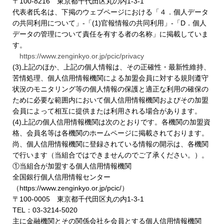
〒100-8216 東京都千代田区丸の内1-3-1
代表者氏名は、下掲のウェブページにおける「４．個人データ
の共同利用について」-「(1)官報情報の共同利用」-「D．個人
データの管理について責任を有する者の名称」に掲載していま
す。
https://www.zenginkyo.or.jp/pcic/privacy
(3)上記のほか、上記の個人情報は、その正確性・最新性維持、
苦情処理、個人信用情報機関による加盟会員に対する規則遵守
状況のモニタリング等の個人情報の保護と適正な利用の確保の
ために必要な範囲内において個人信用情報機関およびその加盟
会員によって相互に提供または利用される場合があります。
(4)上記の個人信用情報機関は次のとおりです。各機関の加盟資
格、会員名等は各機関のホームページに掲載されております。
尚、個人信用情報機関に登録されている情報の開示は、各機関
で行います（当組合ではできませんのでご了承ください。）。
①当組合が加盟する個人信用情報機関
全国銀行個人信用情報センター
（https://www.zenginkyo.or.jp/pcic/）
〒100-0005 東京都千代田区丸の内1-3-1
TEL：03-3214-5020
主に金融機関とその関係会社を会員とする個人信用情報機関