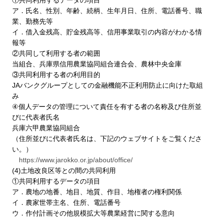
①共同利用するデータの項目
ア．氏名、性別、年齢、続柄、生年月日、住所、電話番号、職
業、勤務先等
イ．借入金残高、貯金残高等、信用事業取引の内容がわかる情
報等
②共同して利用する者の範囲
当組合、兵庫県信用農業協同組合連合会、農林中央金庫
③共同利用する者の利用目的
JAバンクグループとしての金融機能不正利用防止に向けた取組
み
④個人データの管理について責任を有する者の名称及び住所並
びに代表者氏名
兵庫六甲農業協同組合
（住所並びに代表者氏名は、下記のウェブサイトをご覧くださ
い。）
https://www.jarokko.or.jp/about/office/
(4)土地改良区等との間の共同利用
①共同利用するデータの項目
ア．農地の地番、地目、地質、作目、地権者の権利関係
イ．農家世帯主名、住所、電話番号
ウ．作付計画その他規模拡大等農業経営に関する意向