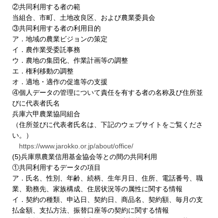
②共同利用する者の範
当組合、市町、土地改良区、および農業委員会
③共同利用する者の利用目的
ア．地域の農業ビジョンの策定
イ．農作業受委託事務
ウ．農地の集団化、作業計画等の調整
エ．権利移動の調整
オ．適地・適作の促進等の支援
④個人データの管理について責任を有する者の名称及び住所並
びに代表者氏名
兵庫六甲農業協同組合
（住所並びに代表者氏名は、下記のウェブサイトをご覧くださ
い。）
https://www.jarokko.or.jp/about/office/
(5)兵庫県農業信用基金協会等との間の共同利用
①共同利用するデータの項目
ア．氏名、性別、年齢、続柄、生年月日、住所、電話番号、職
業、勤務先、家族構成、住居状況等の属性に関する情報
イ．契約の種類、申込日、契約日、商品名、契約額、毎月の支
払金額、支払方法、振替口座等の契約に関する情報