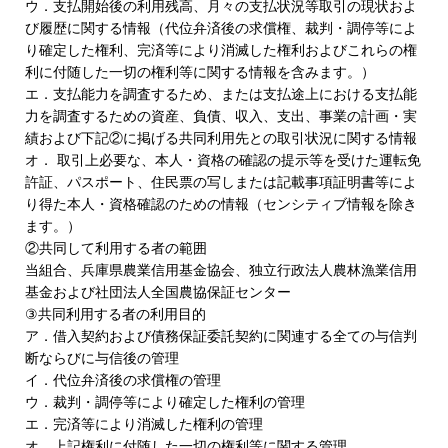
ウ．支払開始後の利用残高、月々の支払状況等取引の現状およ
び履歴に関する情報（代位弁済後の求償権、裁判・調停等によ
り確定した権利、完済等により消滅した権利およびこれらの権
利に付随した一切の権利等に関する情報を含みます。）
エ．支払能力を調査するため、または支払途上における支払能
力を調査するための資産、負債、収入、支出、事業の計画・実
績および下記②に掲げる共同利用先との取引状況に関する情報
オ． 取引上必要な、本人・資格の確認の提示等を受けた運転免
許証、パスポート、住民票の写しまたは記載事項証明書等によ
り得た本人・資格確認のための情報（センシティブ情報を除き
ます。）
②共同して利用する者の範囲
当組合、兵庫県農業信用基金協会、独立行政法人農林漁業信用
基金および社団法人全国農協保証センター
③共同利用する者の利用目的
ア．借入契約および債務保証委託契約に関連する全ての与信判
断ならびに与信後の管理
イ．代位弁済後の求償権の管理
ウ．裁判・調停等により確定した権利の管理
エ．完済等により消滅した権利の管理
オ．上記権利に付随した一切の権利等に関する管理