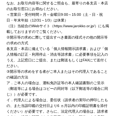
なお、お取引内容等に関するご照会も、最寄りの各支店・本店
のお取引窓口にお尋ねください。
＜営業日・受付時間＞月～金曜日9:00～15:00（土・日・祝
日・年末年始（12/31～1/3）は休業）
（注）当組合のWebサイト（https://www.jarokko.or.jp/）にも掲
載しておりますのでご覧ください。
②開示等の求めに際して提出すべき書面の様式その他の開示等
の求めの方式
各支店・本店に備えている「個人情報開示請求書」および「個
人情報の訂正・利用停止・消去等請求書」に必要事項を記入の
うえ、上記窓口にご提出、または郵送もしくはFAXにて送付く
ださい。
③開示等の求めをする者がご本人またはその代理人であること
の確認の方法
ア．ご本人の場合は、運転免許証等の本人確認書類のご呈示
（郵送等による場合はコピーの同封等（以下郵送等の場合に同
じ））が必要です。
イ．代理人による場合は、委任状（請求者の実印の押印したも
の、また当該印鑑の交付日より6 ヵ月以内の印鑑証明書を添付
ください）が必要です。さらに、法定代理人の場合は、請求者