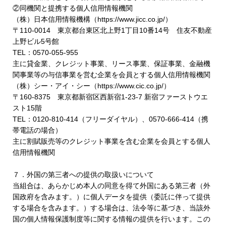
②同機関と提携する個人信用情報機関
（株）日本信用情報機構（https://www.jicc.co.jp/）
〒110-0014 東京都台東区北上野1丁目10番14号 住友不動産
上野ビル5号館
TEL：0570-055-955
主に貸金業、クレジット事業、リース事業、保証事業、金融機
関事業等の与信事業を営む企業を会員とする個人信用情報機関
（株）シー・アイ・シー（https://www.cic.co.jp/）
〒160-8375 東京都新宿区西新宿1-23-7 新宿ファーストウエ
スト15階
TEL：0120-810-414（フリーダイヤル）、0570-666-414（携
帯電話の場合）
主に割賦販売等のクレジット事業を含む企業を会員とする個人
信用情報機関
７．外国の第三者への提供の取扱いについて
当組合は、あらかじめ本人の同意を得て外国にある第三者（外
国政府を含みます。）に個人データを提供（委託に伴って提供
する場合を含みます。）する場合は、法令等に基づき、当該外
国の個人情報保護制度等に関する情報の提供を行います。この