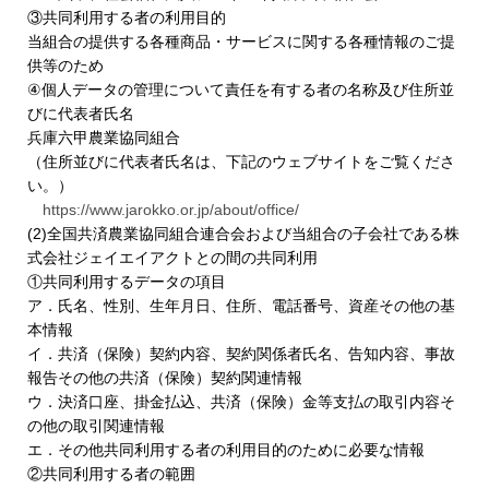
③共同利用する者の利用目的
当組合の提供する各種商品・サービスに関する各種情報のご提
供等のため
④個人データの管理について責任を有する者の名称及び住所並
びに代表者氏名
兵庫六甲農業協同組合
（住所並びに代表者氏名は、下記のウェブサイトをご覧くださ
い。）
https://www.jarokko.or.jp/about/office/
(2)全国共済農業協同組合連合会および当組合の子会社である株
式会社ジェイエイアクトとの間の共同利用
①共同利用するデータの項目
ア．氏名、性別、生年月日、住所、電話番号、資産その他の基
本情報
イ．共済（保険）契約内容、契約関係者氏名、告知内容、事故
報告その他の共済（保険）契約関連情報
ウ．決済口座、掛金払込、共済（保険）金等支払の取引内容そ
の他の取引関連情報
エ．その他共同利用する者の利用目的のために必要な情報
②共同利用する者の範囲