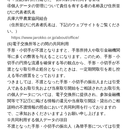
④個人データの管理について責任を有する者の名称及び住所並
びに代表者氏名
兵庫六甲農業協同組合
（住所並びに代表者氏名は、下記のウェブサイトをご覧くださ
い。）
https://www.jarokko.or.jp/about/office/
(6)電子交換所等との間の共同利用
手形・小切手が不渡となりますと、手形所持人や取引金融機関
等に多くの弊害を与えることになります。このため、手形・小
切手の円滑な流通を確保する等の観点から、手形・小切手が不
渡となり取引停止処分となったときは、一定期間取引を差し控
える等の措置をとっております。
つきましては、不渡となった手形・小切手の振出人または引受
人であるお取引先および当座取引開始をご相談されたお取引先
の個人データについては、電子交換所に提供され、参加金融機
関等で下記①に掲げる情報の還元や当座取引開設・貸出のご相
談時の不渡情報の照会において共同利用を行っておりますの
で、ご承知おきくださいますようお願い申し上げます。
①共同利用する個人データの項目
不渡となった手形・小切手の振出人（為替手形については引受