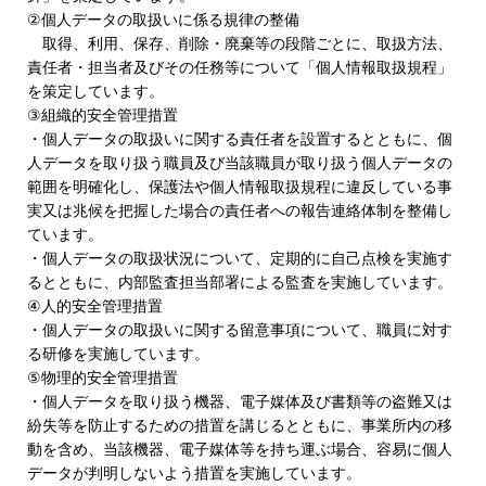
②個人データの取扱いに係る規律の整備
取得、利用、保存、削除・廃棄等の段階ごとに、取扱方法、
責任者・担当者及びその任務等について「個人情報取扱規程」
を策定しています。
③組織的安全管理措置
・個人データの取扱いに関する責任者を設置するとともに、個
人データを取り扱う職員及び当該職員が取り扱う個人データの
範囲を明確化し、保護法や個人情報取扱規程に違反している事
実又は兆候を把握した場合の責任者への報告連絡体制を整備し
ています。
・個人データの取扱状況について、定期的に自己点検を実施す
るとともに、内部監査担当部署による監査を実施しています。
④人的安全管理措置
・個人データの取扱いに関する留意事項について、職員に対す
る研修を実施しています。
⑤物理的安全管理措置
・個人データを取り扱う機器、電子媒体及び書類等の盗難又は
紛失等を防止するための措置を講じるとともに、事業所内の移
動を含め、当該機器、電子媒体等を持ち運ぶ場合、容易に個人
データが判明しないよう措置を実施しています。