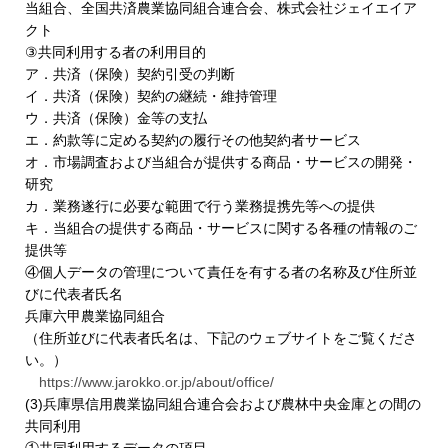
当組合、全国共済農業協同組合連合会、株式会社ジェイエイア
クト
③共同利用する者の利用目的
ア．共済（保険）契約引受の判断
イ．共済（保険）契約の継続・維持管理
ウ．共済（保険）金等の支払
エ．約款等に定める契約の履行その他契約者サービス
オ．市場調査および当組合が提供する商品・サービスの開発・
研究
カ．業務遂行に必要な範囲で行う業務提携先等への提供
キ．当組合の提供する商品・サービスに関する各種の情報のご
提供等
④個人データの管理について責任を有する者の名称及び住所並
びに代表者氏名
兵庫六甲農業協同組合
（住所並びに代表者氏名は、下記のウェブサイトをご覧くださ
い。）
https://www.jarokko.or.jp/about/office/
(3)兵庫県信用農業協同組合連合会および農林中央金庫との間の
共同利用