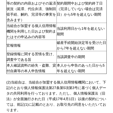
等の契約の内容およびその返済
契約期間中および契約終了日
状況（延滞、代位弁済、強制回
（完済していない場合は完済
収手続、解約、完済等の事実を
日）から5年を超えない期間
含みます）
当組合が加盟する個人信用情報
当該利用日から1年を超えない
機関を利用した日および契約ま
期間
たはその申込みの内容等
破産手続開始決定等を受けた日
官報情報
から7年を超えない期間
登録情報に関する苦情を受け、
当該調査中の期間
調査中である旨
本人確認資料の紛失・盗難、貸
本人から申告のあった日から5
付自粛等の本人申告情報
年を超えない期間
(2)当組合は、当組合が加盟する個人信用情報機関において、下
記のとおり個人情報保護法第27条第5項第3号に基づく個人デー
タの共同利用を行っております。ただし、個人情報保護法（旧
法）が全面施行された日（平成17年4月1日）以後の契約につい
ては、前記(1)に記載のとおり、お取引先の同意をいただいてお
ります。