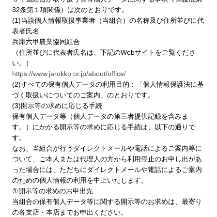
32条第１項関係）は次のとおりです。
(1)当該個人情報取扱事業者（当組合）の名称及び住所並びに代
表者氏名
兵庫六甲農業協同組合
（住所並びに代表者氏名は、下記のWebサイトをご覧くださ
い。）
https://www.jarokko.or.jp/about/office/
(2)すべての保有個人データの利用目的：「個人情報保護法に基
づく取扱いについてのご案内」のとおりです。
(3)開示等の求めに応じる手続
保有個人データ等（個人データの第三者提供記録を含みま
す。）にかかる開示等の求めに応じる手続は、以下の通りで
す。
なお、当組合が行うダイレクトメールや電話によるご案内等に
ついて、ご本人または代理人の方から利用停止のお申し出があ
った場合には、ただちにダイレクトメールや電話によるご案内
のための個人情報の利用を中止いたします。
①開示等の求めのお申出先
当組合の保有個人データ等に関する開示等のお求めは、最寄り
の各支店・本店までお申出ください。