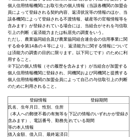
個人信用情報機関にお取引先の個人情報（当該各機関の加盟会
員によって登録される契約内容、返済状況等の情報のほか、当
該各機関によって登録される不渡情報、破産等の官報情報等を
含みます）が登録されている場合には、当組合がそれを与信取
引上の判断（返済能力または転居先の調査をいう。
ただし、農業協同組合及び農業協同組合連合会の信用事業に関
する命令第14条の４等により、返済能力に関する情報について
は済能力の調査の目的に限ります。以下同じです）のために利
用すること。
②下記の個人情報（その履歴を含みます）が当組合が加盟する
個人信用情報機関に登録され、同機関および同機関と提携する
個人信用情報機関の加盟会員によって自己の与信取引上の判断
のために利用されること。
登録情報
登録期間
氏名、生年月日、性別、住所
（本人への郵便不着の有無等を
下記の情報のいずれかが登録さ
含みます）、電話番号、勤務先
れている期間
等の本人情報
借入金額、借入日、最終返済日