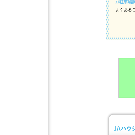
〉〉
駐車場
よくある