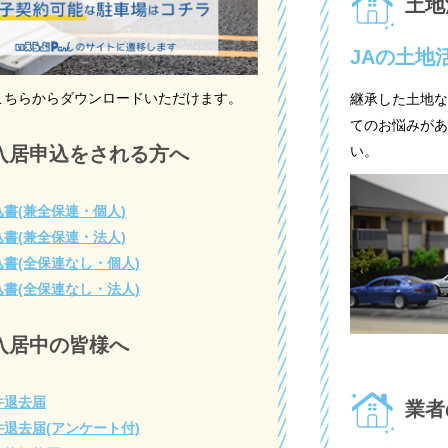
土地
JAの土地
こちらからダウンロードいただけます。
継承した土地な
てのお悩みがあ
い。
入居申込をされる方へ
書(兼全保連・個人)
書(兼全保連・法人)
書(全保連なし・個人)
書(全保連なし・法人)
入居中の皆様へ
件退去届
業者
退去届(アンケート付)