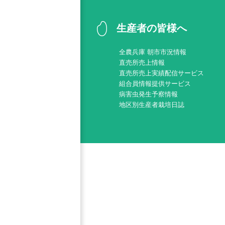
生産者の皆様へ
全農兵庫 朝市市況情報
直売所売上情報
直売所売上実績配信サービス
組合員情報提供サービス
病害虫発生予察情報
地区別生産者栽培日誌
甲