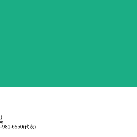
)
号
81-6550(代表)