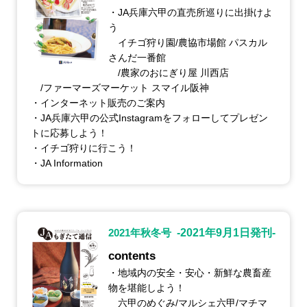
・JA兵庫六甲の直売所巡りに出掛けよ
う
イチゴ狩り園/農協市場館 パスカル
さんだ一番館
/農家のおにぎり屋 川西店
/ファーマーズマーケット スマイル阪神
・インターネット販売のご案内
・JA兵庫六甲の公式Instagramをフォローしてプレゼン
トに応募しよう！
・イチゴ狩りに行こう！
・JA Information
2021年秋冬号
-2021年9月1日発刊-
contents
・地域内の安全・安心・新鮮な農畜産
物を堪能しよう！
六甲のめぐみ/マルシェ六甲/マチマ