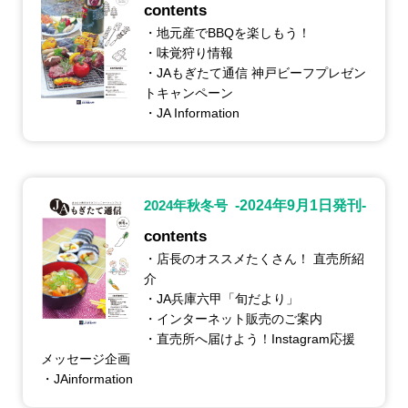
contents
・地元産でBBQを楽しもう！
・味覚狩り情報
・JAもぎたて通信 神戸ビーフプレゼン
トキャンペーン
・JA Information
2024年秋冬号
-2024年9月1日発刊-
contents
・店長のオススメたくさん！ 直売所紹
介
・JA兵庫六甲「旬だより」
・インターネット販売のご案内
・直売所へ届けよう！Instagram応援
メッセージ企画
・JAinformation