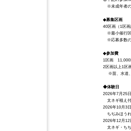
※未成年者の
◆募集区画
40区画（1区
※最小催行区
※応募多数の場
◆参加費
1区画 11,0
2区画以上1区画
※苗、水道、
◆体験日
2026年7月25日
太ネギ植え付
2026年10月
ちぢみほうれ
2026年12月
太ネギ・ちぢ