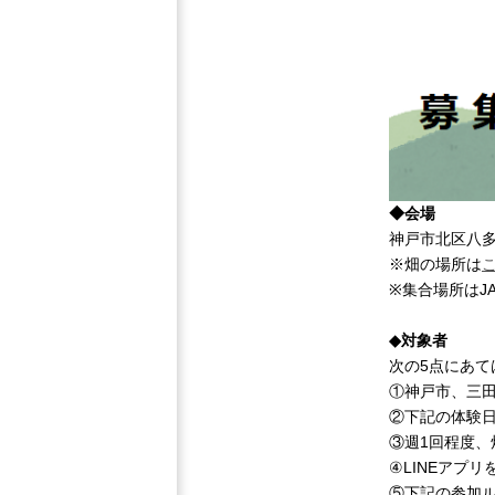
◆会場
神戸市北区八
※畑の場所は
※集合場所はJ
◆対象者
次の5点にあて
①神戸市、三
②下記の体験
③週1回程度
④LINEアプ
⑤下記の参加