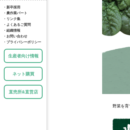
・新卒採用
・農作業パート
・リンク集
・よくあるご質問
・組織情報
・お問い合わせ
・プライバシーポリシー
生産者向け情報
ネット購買
直売所&直営店
野菜を育