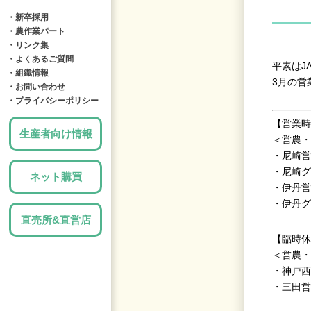
・新卒採用
・農作業パート
・リンク集
・よくあるご質問
平素はJ
・組織情報
3月の営
・お問い合わせ
・プライバシーポリシー
【営業時
生産者向け情報
＜営農・
・尼崎営農
・尼崎グリ
ネット購買
・伊丹営農
・伊丹グリ
直売所&直営店
【臨時休
＜営農・
・神戸西
・三田営