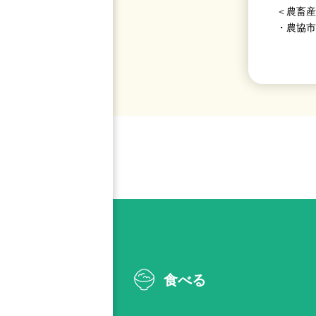
＜農畜産
・農協市
食べる