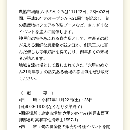
農協市場館 六甲のめぐみは
11
月
22
日、
23
日の
2
日
間、平成
16
年のオープンから
21
周年を記念し、旬
の農産物のフェアや体験ブースなど、さまざまな
イベントを盛大に開催します。
神戸市の特色あふれる直売所として、生産者の顔
が見える新鮮な農産物が並ぶほか、創意工夫に富
んだ催しも毎年好評を得ており、例年多くの来場
者が訪れます。
地域交流の場として親しまれてきた「六甲のめぐ
み
21
周年祭」の活気ある会場の雰囲気をぜひ取材
ください。
《 概 要 》
♦日 時：令和
7
年
11
月
22
日
(
土
)
・
23
日
(
日
)9:00~
16:00(
なくなり次第終了)
♦開催場所：農協市場館 六甲のめぐみ(神戸市西区
押部谷町高和字性海寺山
1557-1)
♦内 容：旬の農産物の販売や各種イベントを開