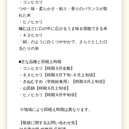
・コシヒカリ
つや・味・柔らかさ・粘り・香りのバランスが取
れた米
・ヒノヒカリ
噛むほどに口の中に広がるうま味を堪能できる米
・キヌヒカリ
「絹」のように白くつややかで、さらりとした口
当たりの米
■
主な品種と田植え時期
・コシヒカリ【時期:
5
月全般】
・キヌヒカリ【時期:
5
月下旬~６月上旬頃】
・きぬむすめ（学校給食用）【時期:
6
月上旬頃】
・山田錦【時期:
6
月上旬頃】
・ヒノヒカリ【時期:
6
月中旬頃】
※地域により田植え時期は異なります。
【取材に関するお問い合わせ先】