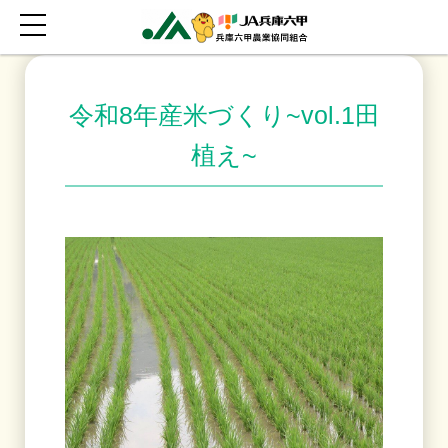
令和8年産米づくり~vol.1田
植え~