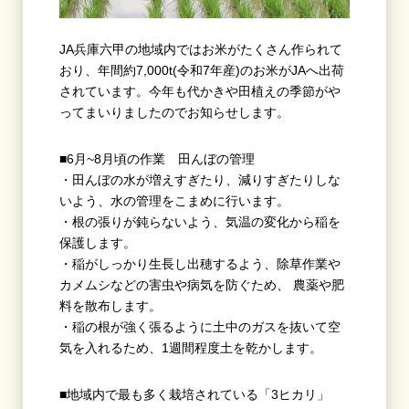
JA兵庫六甲の地域内ではお米がたくさん作られて
おり、年間約
7,000t(令和7年産)
のお米がJAへ出荷
されています。今年も代かきや田植えの季節がや
ってまいりましたのでお知らせします。
■
6月
~
8月頃の作業 田んぼの管理
・田んぼの水が増えすぎたり、減りすぎたりしな
いよう、水の管理をこまめに行います。
・根の張りが鈍らないよう、気温の変化から稲を
保護します。
・稲がしっかり生長し出穂するよう、除草作業や
カメムシなどの害虫や病気を防ぐため、 農薬や肥
料を散布します。
・稲の根が強く張るように土中のガスを抜いて空
気を入れるため、
1
週間程度土を乾かします。
■
地域内で最も多く
栽培されている「
3
ヒカリ」