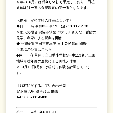
今年の
10
月には稲刈り体験も予定しており、田植
え体験は一連の食農教育の第一弾となります。
《播種・定植体験の詳細について》
◆日 時:令和
8
年
6
月19日(金
) 10:00~12:00
※雨天の場合:農協市場館 パスカルさんだ一番館の
見学、農家による授業を開催
◆開催場所:三田市東本庄 田中公民館前 圃場
※圃場の位置は
こちら
◆内 容:芦屋市立山手小学校5年生113名と三田
地域青壮年部の連携による田植え体験
※10月19日
(
月
)
には稲刈り体験も計画していま
す。
【取材に関するお問い合わせ先】
JA兵庫六甲 総務部 広報課
Tel：078-981-8488
公開日：令和8年6月15日