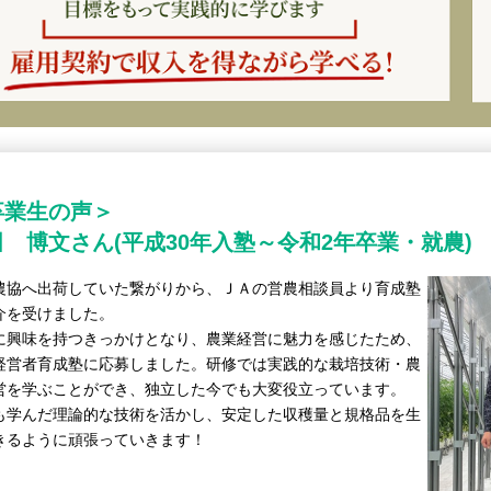
卒業生の声＞
 博文さん(平成30年入塾～令和2年卒業・就農)
農協へ出荷していた繋がりから、ＪＡの営農相談員より育成塾
介を受けました。
に興味を持つきっかけとなり、農業経営に魅力を感じたため、
経営者育成塾に応募しました。研修では実践的な栽培技術・農
営を学ぶことができ、独立した今でも大変役立っています。
も学んだ理論的な技術を活かし、安定した収穫量と規格品を生
きるように頑張っていきます！