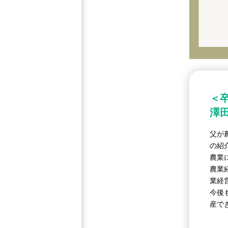
＜
澤田
父が
の紹
農業
農業
業経
今後
産で