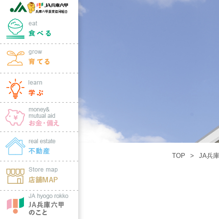
TOP
JA兵