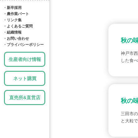
・新卒採用
・農作業パート
・リンク集
・よくあるご質問
・組織情報
・お問い合わせ
秋の
・プライバシーポリシー
神戸市西
生産者向け情報
した食べ
ネット購買
直売所&直営店
秋の
三田市の
と大粒で