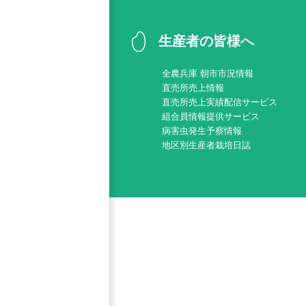
生産者の皆様へ
全農兵庫 朝市市況情報
直売所売上情報
直売所売上実績配信サービス
組合員情報提供サービス
病害虫発生予察情報
地区別生産者栽培日誌
甲