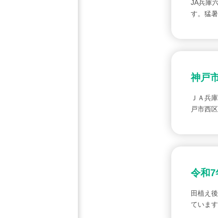
JA兵庫
す。猛暑
神戸
ＪＡ兵庫
戸市西区
令和7
田植え後
ていま