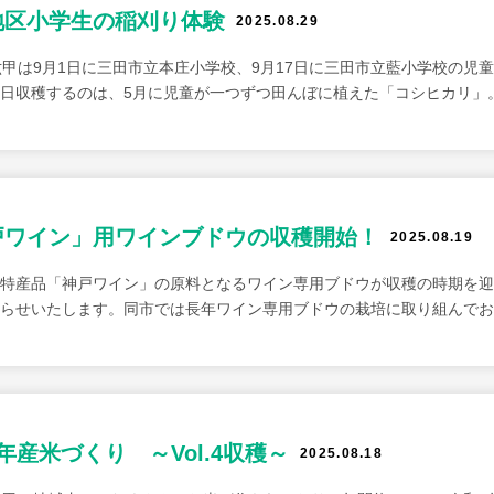
地区小学生の稲刈り体験
2025.08.29
六甲は9月1日に三田市立本庄小学校、9月17日に三田市立藍小学校の児
日収穫するのは、5月に児童が一つずつ田んぼに植えた「コシヒカリ」
戸ワイン」用ワインブドウの収穫開始！
2025.08.19
特産品「神戸ワイン」の原料となるワイン専用ブドウが収穫の時期を迎
知らせいたします。同市では長年ワイン専用ブドウの栽培に取り組んでお
年産米づくり ～Vol.4収穫～
2025.08.18