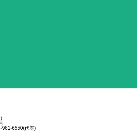
)
号
81-6550(代表)