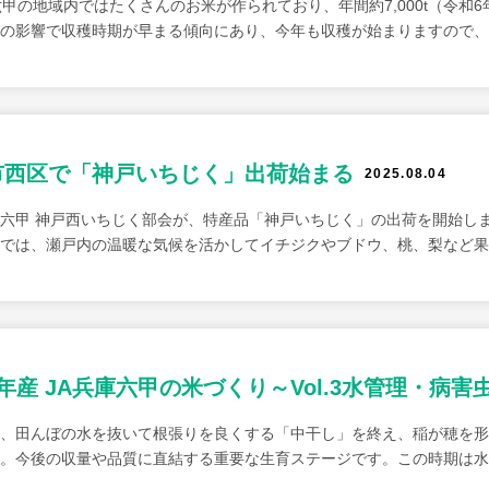
六甲の地域内ではたくさんのお米が作られており、年間約7,000t（令和
の影響で収穫時期が早まる傾向にあり、今年も収穫が始まりますので、
市西区で「神戸いちじく」出荷始まる
2025.08.04
六甲 神戸西いちじく部会が、特産品「神戸いちじく」の出荷を開始し
では、瀬戸内の温暖な気候を活かしてイチジクやブドウ、桃、梨など果
年産 JA兵庫六甲の米づくり～Vol.3水管理・病害
、田んぼの水を抜いて根張りを良くする「中干し」を終え、稲が穂を形
す。今後の収量や品質に直結する重要な生育ステージです。この時期は水