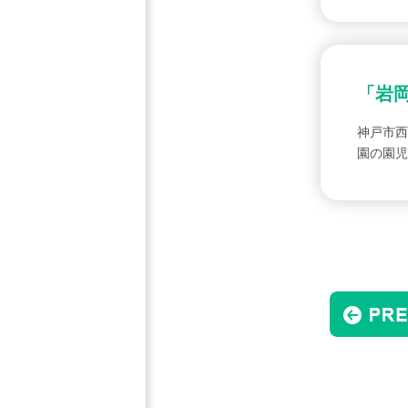
「岩
神戸市西
園の園児