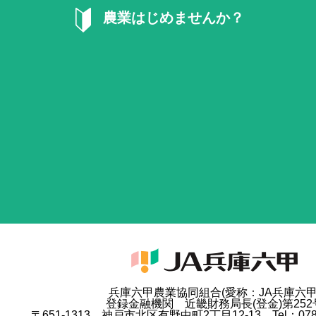
農業はじめませんか？
兵庫六甲農業協同組合(愛称：JA兵庫六甲
登録金融機関 近畿財務局長(登金)第252
〒651-1313 神戸市北区有野中町2丁目12-13 Tel：078-9