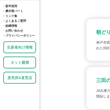
・新卒採用
・農作業パート
・リンク集
・よくあるご質問
・組織情報
・お問い合わせ
朝ど
・プライバシーポリシー
神戸市西
生産者向け情報
れた同
ネット購買
直売所&直営店
三田
JA兵庫
開始しま