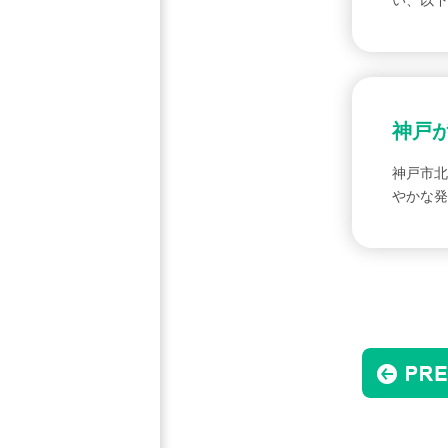
い、以下
神戸
神戸市北
やかな発