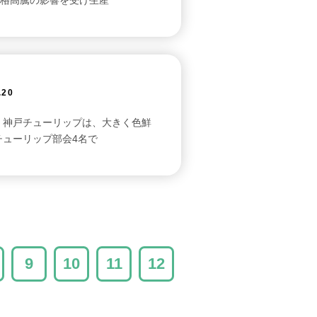
格高騰の影響を受け生産
.20
。神戸チューリップは、大きく色鮮
チューリップ部会4名で
9
10
11
12