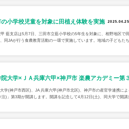
市の小学校児童を対象に田植え体験を実施
2025.04.2
六甲 藍支店は5月7日、三田市立藍小学校の5年生を対象に、相野地区で
、同JAが行う食農教育活動の一環で実施しています。地域の子どもた
学院大学×ＪＡ兵庫六甲×神戸市 楽農アカデミー第
大学(神戸市西区)、JA 兵庫六甲(神戸市北区)、神戸市の産官学連携
※注)」第3期が開講します。開講を記念して4月12日(土)、同大学で開