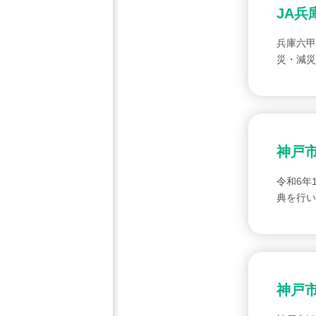
JA兵
兵庫六甲
災・減災
神戸
令和6年
典を行い
神戸