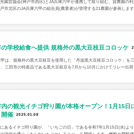
光園芸協会(神戸市西区)とJA兵庫六甲が連携して取り組む、貸農園の
戸市北区のJA兵庫六甲の組合員(農業者)が管理する21農園が参画しま
市の学校給食へ提供 規格外の黒大豆枝豆コロッケ
2
六甲は、規格外の黒大豆枝豆を使用した「丹波黒大豆枝豆コロッケ」を
は、三田市の特産品である黒大豆枝豆を7月から10月にかけてリレー出
市内の観光イチゴ狩り園が本格オープン！1月15日
」開催
2025.01.08
にあるイチゴ狩り園が、「いちごの日」である令和7年1月15日(水)よ