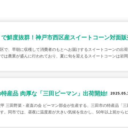
りで鮮度抜群！神戸市西区産スイートコーン対面販
区で、早朝に収穫して消費者のもとへお届けするスイートコーンの出荷
区では農業が盛んに行われており、夏に旬を迎えるスイートコーンは岩岡
の特産品 肉厚な「三田ピーマン」出荷開始!
2025.05.
六甲 三田野菜・産直の会 ピーマン部会が生産する、三田市の特産品「
す。同市では、昼夜に温度差が大きい気候を生かし、50年以上前から